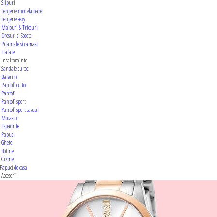
Slipuri
Lenjerie modelatoare
Lenjerie sexy
Maiouri & Tricouri
Dresuri si Sosete
Pijamale si camasi
Halate
Incaltaminte
Sandale cu toc
Balerini
Pantofi cu toc
Pantofi
Pantofi sport
Pantofi sport casual
Mocasini
Espadrile
Papuci
Ghete
Botine
Cizme
Papuci de casa
Accesorii