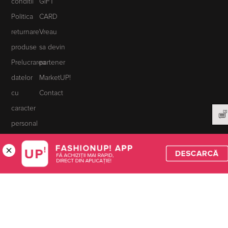
conditii
GIFT
Politica
CARD
returnare
Vreau
produse
sa devin
Prelucrarea
partener
datelor
MarketUP!
cu
Contact
caracter
personal
Formular
retur
Utilizare
cookie
ANPC
Solutionarea