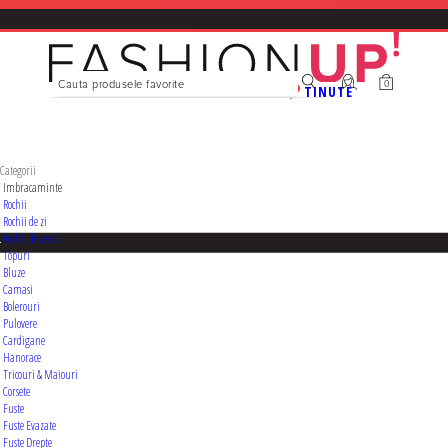
0
Femei
CATEGORII
Branduri
TINUTE
Categorii
Imbracaminte
Rochii
Rochii de zi
Rochii de seara
Topuri
Bluze
Camasi
Bolerouri
Pulovere
Cardigane
Hanorace
Tricouri & Maiouri
Corsete
Fuste
Fuste Evazate
Fuste Drepte