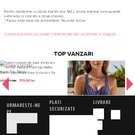
Pentru modelele cu doua marimi (ex: M/L), prima marime corespunde
sutienului si cea de-a doua slipului.
* Pareo este doar de prezentare. Nu este inclus.
Culoarea produsului poate fi diferita fata de cea afisata in imagine.
TOP VANZARI
VICTORIA`S SECRET
EMBODY
Sutien costum de baie Victoria`s Se..
Costume de baie din 2 piese slip cl..
lei
159,00
lei
lei
74,00
lei
229,00
157,00
PLATI
LIVRARE
URMARESTE-NE
SECURIZATE
PE