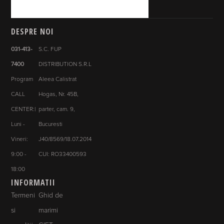
DESPRE NOI
031-413-
S.C. FUP
7400
DISTRIBUTION S.R.L
Program
Aleea Calistrat
CALL
Hogas, Nr. 45B,
CENTER:|
parter, cam. 9,
Luni -
Bucuresti
Vineri:
J40/8569/18.07.2014
9:00 -
CUI: RO33400593
18:00
INFORMATII
Termeni
Ghid de
si
marimi