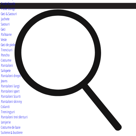
Fuste Scurte
Fuste Lungi
Geci & Sacouri
Jachete
Sacouri
Geci
Paltoane
Veste
Geci de piele
Trenciuri
Poncho
Costume
Pantaloni
Salopete
Pantaloni drepti
Jeans
Pantaloni largi
Pantaloni sport
Pantaloni Scurti
Pantaloni skinny
Colanti
Treninguri
Pantaloni trei sferturi
Lenjerie
Costume de baie
Sutiene & bustiere