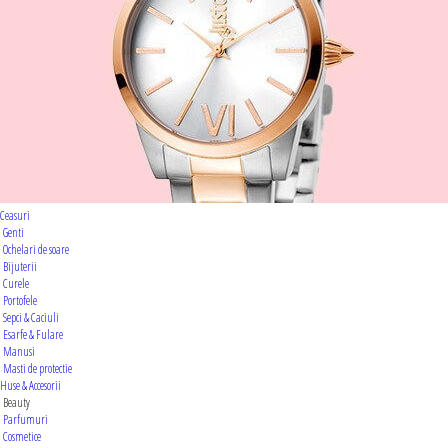
Ceasuri
Genti
Ochelari de soare
Bijuterii
Curele
Portofele
Sepci & Caciuli
Esarfe & Fulare
Manusi
Masti de protectie
Huse & Accesorii
Beauty
Parfumuri
Cosmetice