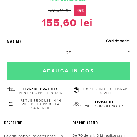
192,00 lei
-19%
155,60 lei
MARIME
Ghid de marimi
35
LIVRARE GRATUITA
TIMP ESTIMAT DE LIVRARE
PENTRU ORICE PRODUS
5 ZILE
RETUR PRODUSE IN
14
LIVRAT DE
ZILE
DE LA PRIMIREA
PSL IT CONSULTING S.R.L
COMENZII.
DESCRIERE
DESPRE BRAND
De 70 de ani, Bibi realizeaza in
Balerini potriviti oricarei ocazii, in