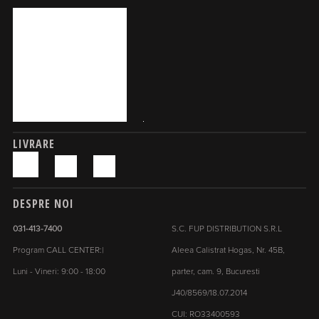
LIVRARE
DESPRE NOI
031-413-7400
S.C. FUP DISTRIBUTION S.R.L
Program CALL CENTER:|
Aleea Calistrat Hogas, Nr. 45B,
Luni - Vineri: 9:00 - 18:00
parter, cam. 9, Bucuresti
J40/8569/18.07.2014
CUI: RO33400593