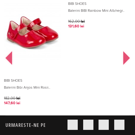
BIBI SHOES
Balerini BIBI Rainbow Mini Alb/negr..
162,00
lei
131,60
lei
BIBI SHOES
B
Balerini Bibi Anjos Mini Rosii..
B
182,00
lei
1
147,60
lei
1
URMARESTE-NE PE