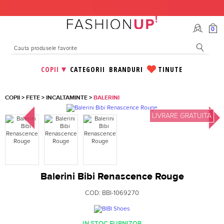
0
COPII
CATEGORII
BRANDURI
TINUTE
COPII
>
FETE
>
INCALTAMINTE
>
BALERINI
LIVRARE GRATUITA
Balerini Bibi Renascence Rouge
COD:
BBI-1069270
IN STOC FURNIZOR