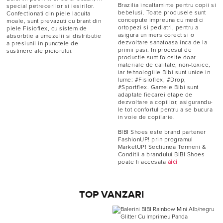
Brazilia incaltaminte pentru copii si
special petrecerilor si iesirilor.
bebelusi. Toate produsele sunt
Confectionati din piele lacuita
concepute impreuna cu medici
moale, sunt prevazuti cu brant din
ortopezi si pediatri, pentru a
piele Fisioflex, cu sistem de
asigura un mers corect si o
absorbtie a umezelii si distributie
dezvoltare sanatoasa inca de la
a presiunii in punctele de
primii pasi. In procesul de
sustinere ale piciorului.
productie sunt folosite doar
materiale de calitate, non-toxice,
iar tehnologiile Bibi sunt unice in
lume: #Fisioflex, #Drop,
#Sportflex. Gamele Bibi sunt
adaptate fiecarei etape de
dezvoltare a copiilor, asigurandu-
le tot confortul pentru a se bucura
in voie de copilarie.
BIBI Shoes este brand partener
FashionUP! prin programul
MarketUP! Sectiunea Termeni &
Conditii a brandului BIBI Shoes
poate fi accesata
aici
TOP VANZARI