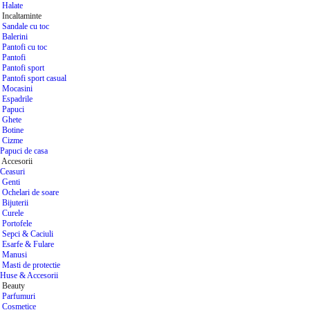
Slipuri
Lenjerie modelatoare
Lenjerie sexy
Maiouri & Tricouri
Dresuri si Sosete
Pijamale si camasi
Halate
Incaltaminte
Sandale cu toc
Balerini
Pantofi cu toc
Pantofi
Pantofi sport
Pantofi sport casual
Mocasini
Espadrile
Papuci
Ghete
Botine
Cizme
Papuci de casa
Accesorii
Ceasuri
Genti
Ochelari de soare
Bijuterii
Curele