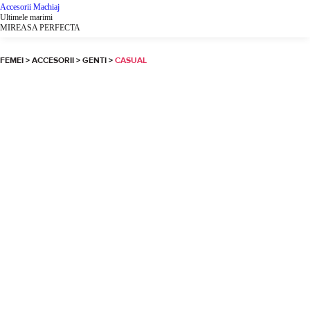
Portofele
Sepci & Caciuli
Esarfe & Fulare
Manusi
Masti de protectie
Huse & Accesorii
Beauty
Parfumuri
Cosmetice
Accesorii Machiaj
Ultimele marimi
MIREASA PERFECTA
FEMEI
>
ACCESORII
>
GENTI
>
CASUAL