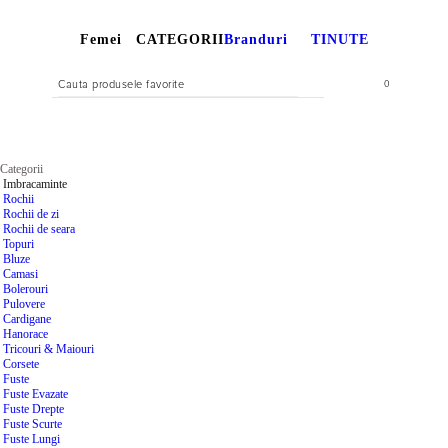
Femei
CATEGORII
Branduri
TINUTE
0
Categorii
Imbracaminte
Rochii
Rochii de zi
Rochii de seara
Topuri
Bluze
Camasi
Bolerouri
Pulovere
Cardigane
Hanorace
Tricouri & Maiouri
Corsete
Fuste
Fuste Evazate
Fuste Drepte