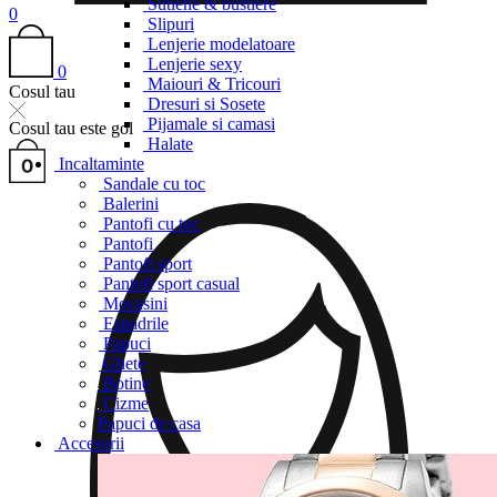
Sutiene & bustiere
0
Slipuri
Lenjerie modelatoare
Lenjerie sexy
0
Maiouri & Tricouri
Cosul tau
Dresuri si Sosete
Pijamale si camasi
Cosul tau este gol
Halate
Incaltaminte
Sandale cu toc
Balerini
Pantofi cu toc
Pantofi
Pantofi sport
Pantofi sport casual
Mocasini
Espadrile
Papuci
Ghete
Botine
Cizme
Papuci de casa
Accesorii