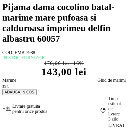
Pijama dama cocolino batal-
marime mare pufoasa si
calduroasa imprimeu delfin
albastru 60057
COD:
EMB-7988
IN STOC FURNIZOR
170,00 lei
-16%
143,00 lei
Marime
Ghid de marimi
5XL
Timp
estimat
Livrare gratuita
de
pentru orice produs
livrare
3 zile
LIVRAT