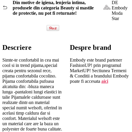
Din motive de igiena, lenjeria intima,
DE
produsele din categoria Beauty si mastile
Embody
de protectie, nu pot fi returnate!
Moda
Star
Descriere
Despre brand
Simte-te confortabil in cea mai
Embody este brand partener
cool si in trend pijama,special
FashionUP! prin programul
creata pentru sezonul rece,
MarketUP! Sectiunea Termeni
pijama confortabila cocolino.
& Conditii a brandului Embody
Pijama confortabila pufoasa
poate fi accesata
aici
alcatuita din: -bluza maneca
lunga -pantaloni lungi elastici in
talie Pijamalele calduroase sunt
realizate dintr-un material
special numit welsoft, oferind in
acelasi timp caldura dar si
confort. Materialul welsoft este
un material care are la baza un
polyester de foarte buna calitate.