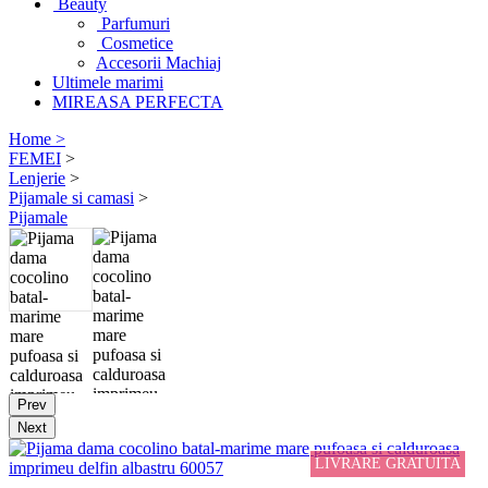
Beauty
Parfumuri
Cosmetice
Accesorii Machiaj
Ultimele marimi
MIREASA PERFECTA
Home >
FEMEI
>
Lenjerie
>
Pijamale si camasi
>
Pijamale
Prev
Next
LIVRARE GRATUITA