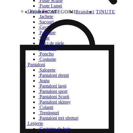
Fuste Scurte
Fuste Lungi
Geci & Sacouri
Femei
CATEGORII
Branduri
TINUTE
Jachete
Sacouri
Geci
Paltoane
Veste
Geci de piele
Trenciuri
Poncho
Costume
Pantaloni
Salopete
Pantaloni drepti
Jeans
Pantaloni largi
Pantaloni sport
Pantaloni Scurti
Pantaloni skinny
Colanti
Treninguri
Pantaloni trei sferturi
Lenjerie
Costume de baie