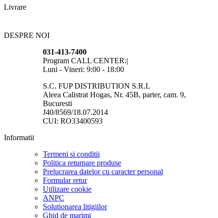
Livrare
DESPRE NOI
031-413-7400
Program CALL CENTER:|
Luni - Vineri: 9:00 - 18:00
S.C. FUP DISTRIBUTION S.R.L
Aleea Calistrat Hogas, Nr. 45B, parter, cam. 9,
Bucuresti
J40/8569/18.07.2014
CUI: RO33400593
Informatii
Termeni si conditii
Politica returnare produse
Prelucrarea datelor cu caracter personal
Formular retur
Utilizare cookie
ANPC
Solutionarea litigiilor
Ghid de marimi