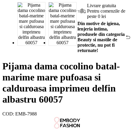
Livrare gratuita
Pentru comenzile de
peste 0 lei
Din motive de igiena,
lenjeria intima,
produsele din categoria
Beauty si mastile de
protectie, nu pot fi
returnate!
Pijama dama cocolino batal-
marime mare pufoasa si
calduroasa imprimeu delfin
albastru 60057
COD:
EMB-7988