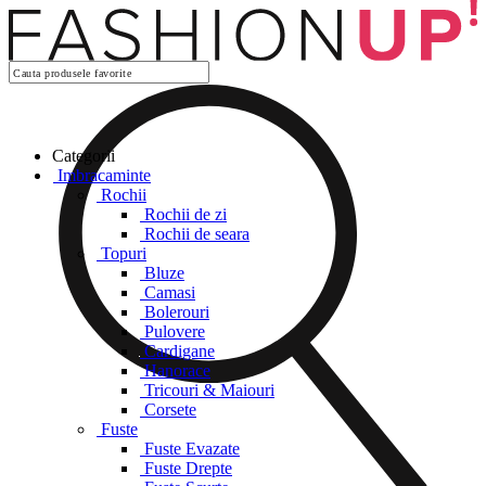
Categorii
Imbracaminte
Rochii
Rochii de zi
Rochii de seara
Topuri
Bluze
Camasi
Bolerouri
Pulovere
Cardigane
Hanorace
Tricouri & Maiouri
Corsete
Fuste
Fuste Evazate
Fuste Drepte