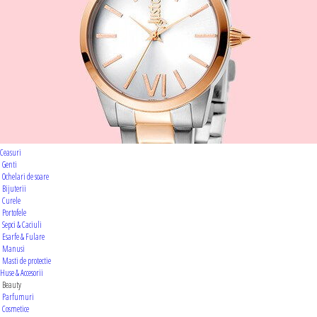
Ceasuri
Genti
Ochelari de soare
Bijuterii
Curele
Portofele
Sepci & Caciuli
Esarfe & Fulare
Manusi
Masti de protectie
Huse & Accesorii
Beauty
Parfumuri
Cosmetice