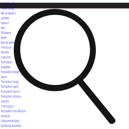
Fuste Scurte
Fuste Lungi
Geci & Sacouri
Jachete
Sacouri
Geci
Paltoane
Veste
Geci de piele
Trenciuri
Poncho
Costume
Pantaloni
Salopete
Pantaloni drepti
Jeans
Pantaloni largi
Pantaloni sport
Pantaloni Scurti
Pantaloni skinny
Colanti
Treninguri
Pantaloni trei sferturi
Lenjerie
Costume de baie
Sutiene & bustiere