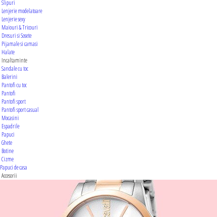
Slipuri
Lenjerie modelatoare
Lenjerie sexy
Maiouri & Tricouri
Dresuri si Sosete
Pijamale si camasi
Halate
Incaltaminte
Sandale cu toc
Balerini
Pantofi cu toc
Pantofi
Pantofi sport
Pantofi sport casual
Mocasini
Espadrile
Papuci
Ghete
Botine
Cizme
Papuci de casa
Accesorii