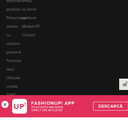
returnare
Vreau
produse
sa devin
Prelucrarea
partener
datelor
MarketUP!
cu
Contact
caracter
personal
Formular
retur
Utilizare
cookie
ANPC
Solutionarea
litigiilor
© 2026 FashionUP.ro