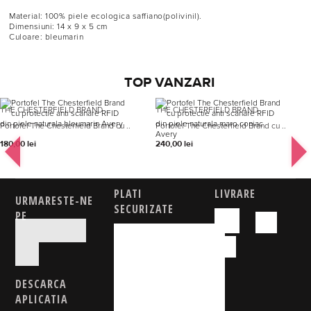
Material: 100% piele ecologica saffiano(polivinil).
Dimensiuni: 14 x 9 x 5 cm
Culoare: bleumarin
TOP VANZARI
THE CHESTERFIELD BRAND
THE CHESTERFIELD BRAND
Portofel The Chesterfield Brand cu ..
Portofel The Chesterfield Brand cu ..
180,00
lei
240,00
lei
PLATI
LIVRARE
URMARESTE-NE
SECURIZATE
PE
DESCARCA
APLICATIA