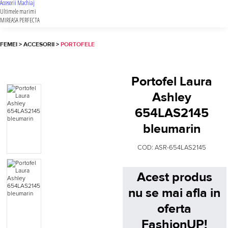
Accesorii Machiaj
Ultimele marimi
MIREASA PERFECTA
FEMEI
>
ACCESORII
>
PORTOFELE
Portofel Laura
Ashley
654LAS2145
bleumarin
COD:
ASR-654LAS2145
Acest produs
nu se mai afla in
oferta
FashionUP!