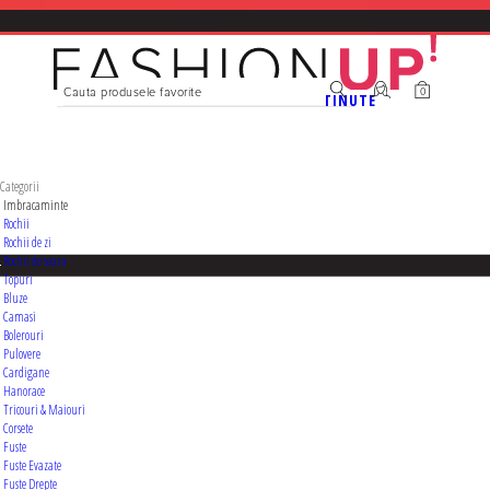
0
Femei
CATEGORII
Branduri
TINUTE
Categorii
Imbracaminte
Rochii
Rochii de zi
Rochii de seara
Topuri
Bluze
Camasi
Bolerouri
Pulovere
Cardigane
Hanorace
Tricouri & Maiouri
Corsete
Fuste
Fuste Evazate
Fuste Drepte