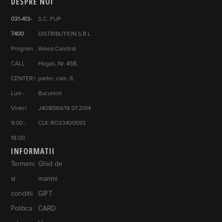
DESPRE NOI
031-413-
S.C. FUP
7400
DISTRIBUTION S.R.L
Program
Aleea Calistrat
CALL
Hogas, Nr. 45B,
CENTER:|
parter, cam. 9,
Luni -
Bucuresti
Vineri:
J40/8569/18.07.2014
9:00 -
CUI: RO33400593
18:00
INFORMATII
Termeni
Ghid de
si
marimi
conditii
GIFT
Politica
CARD