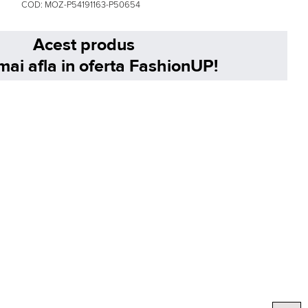
COD:
MOZ-P54191163-P50654
Acest produs
mai afla in oferta FashionUP!