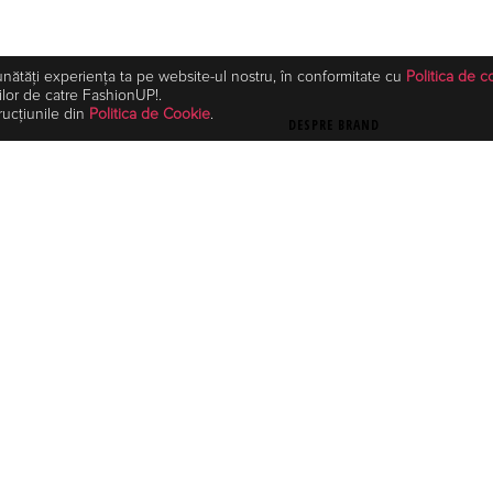
unătăți experiența ta pe website-ul nostru, în conformitate cu
Politica de c
ilor de catre FashionUP!.
rucțiunile din
Politica de Cookie
.
DESPRE BRAND
Calitatea tesaturilor, diversitate
; - Bustul cambrat; - Curea in
Moze. Tesaturile sunt achizitiona
ptusita; - Inchidere la spate cu
Taiwan, Coreea, Grecia si Germa
 - Modelul poarta marimea 36.
inovatie, indrazneala si moderni
oricand, fara a sacrifica nimic d
MOZE.
Moze este brand partener Fashio
brandului Moze poate fi accesat
TOP VANZARI