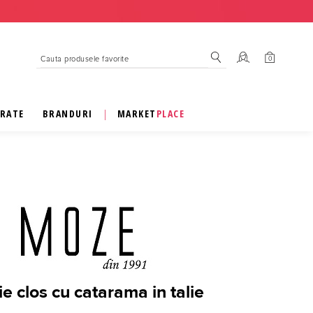
0
IRATE
BRANDURI
|
MARKET
PLACE
e clos cu catarama in talie