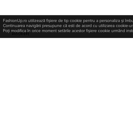
FashionUp.ro utilizează fişiere de tip cookie pentru a personaliza și îmb
Continuarea navigării presupune că esti de acord cu utilizarea cookie-ur
Poți modifica în orice moment setările acestor fişiere cookie urmând inst
DESCRIERE
- Rochie clos cu decolteu adanc in fata si rotund in spate; - Maneca lunga
talie cu accesoriu metalic; - Taiata in talie; - Fusta clos; - Rochia este ca
fermoar ascuns; - Lungimea produsului, la marimea 36, este de 102 cm;