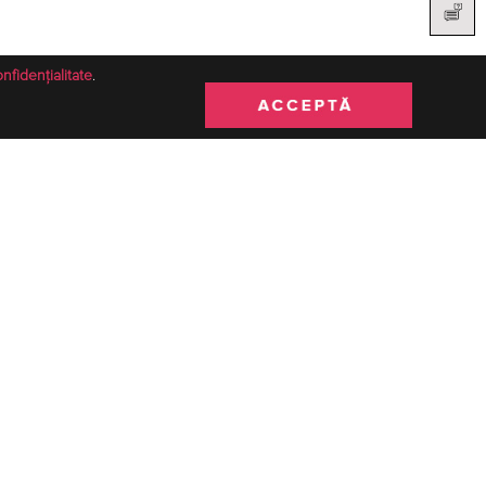
onfidențialitate
.
a si realizarea tehnica excelenta fac parte din identitatea brand-ului
te din cele mai variate locuri precum Dubai, Spania, Italia, Romania,
nia. Creativitatea designului adauga produselor Moze feminitate,
sm. Moze este dedicat femeii care poate avea tot ceea ce isi doreste,
in ceea ce o caracterizeaza si o defineste. Aceasta este magia brandului
nUP! prin programul MarketUP! Sectiunea Termeni & Conditii a
a
aici