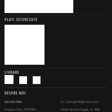
PLATI SECURIZATE
LIVRARE
DESPRE NOI
031-413-7400
S.C. FUP DISTRIBUTION S.R.L
Program CALL CENTER:|
Aleea Calistrat Hogas, Nr. 45B,