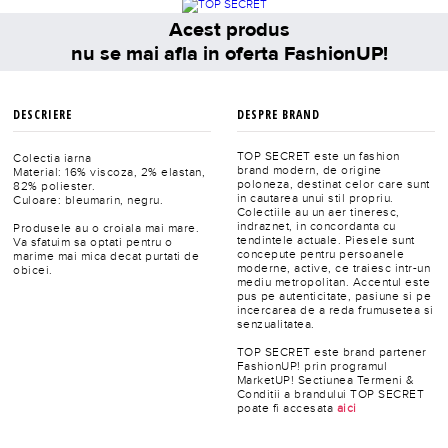
Acest produs
nu se mai afla in oferta FashionUP!
DESCRIERE
DESPRE BRAND
TOP SECRET este un fashion
Colectia iarna
brand modern, de origine
Material: 16% viscoza, 2% elastan,
poloneza, destinat celor care sunt
82% poliester.
in cautarea unui stil propriu.
Culoare: bleumarin, negru.
Colectiile au un aer tineresc,
indraznet, in concordanta cu
Produsele au o croiala mai mare.
tendintele actuale. Piesele sunt
Va sfatuim sa optati pentru o
concepute pentru persoanele
marime mai mica decat purtati de
moderne, active, ce traiesc intr-un
obicei.
mediu metropolitan. Accentul este
pus pe autenticitate, pasiune si pe
incercarea de a reda frumusetea si
senzualitatea.
TOP SECRET este brand partener
FashionUP! prin programul
MarketUP! Sectiunea Termeni &
Conditii a brandului TOP SECRET
poate fi accesata
aici