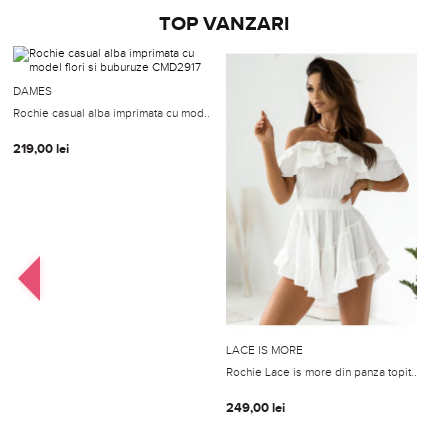
TOP VANZARI
DAMES
Rochie casual alba imprimata cu mod..
219,00
lei
B
LACE IS MORE
R
Rochie Lace is more din panza topit..
1
249,00
lei
1