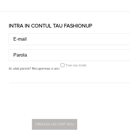
0
COPII
CATEGORII
BRANDURI
TINUTE
Home >
COPII
>
Baieti
>
Incaltaminte
>
Sandale
Prev
Next
LIVRARE GRATUITA